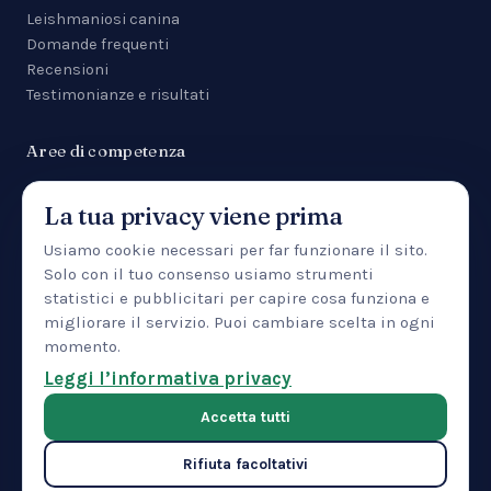
Leishmaniosi canina
Domande frequenti
Recensioni
Testimonianze e risultati
Aree di competenza
Tutte le aree
La tua privacy viene prima
Malattie da zecca
Anemia
Usiamo cookie necessari per far funzionare il sito.
Manifestazioni cutanee
Solo con il tuo consenso usiamo strumenti
Uveite
statistici e pubblicitari per capire cosa funziona e
Insufficienza renale
migliorare il servizio. Puoi cambiare scelta in ogni
Patologia epatica
momento.
IBD
Leggi l’informativa privacy
Pancreatite
Accetta tutti
Rifiuta facoltativi
© 2026 CTMVET — Training Center LLC · 30 North Gould Street,