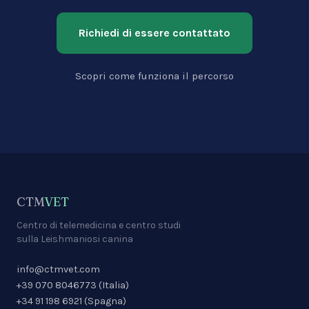
Richiedi di essere contattato
Scopri come funziona il percorso
CTM
VET
Centro di telemedicina e centro studi
sulla Leishmaniosi canina
info@ctmvet.com
+39 070 8046773
(
Italia
)
+34 91 198 6921
(
Spagna
)