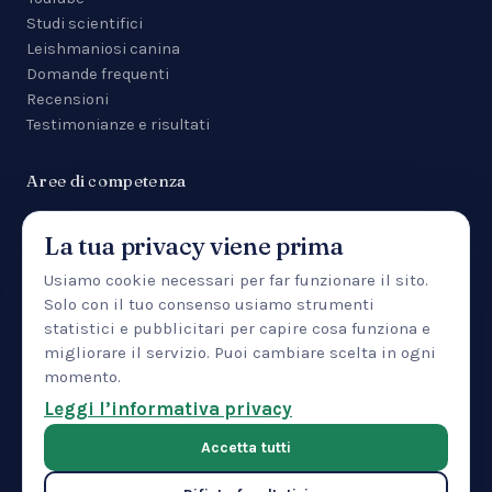
Studi scientifici
Leishmaniosi canina
Domande frequenti
Recensioni
Testimonianze e risultati
Aree di competenza
Tutte le aree
La tua privacy viene prima
Malattie da zecca
Anemia
Usiamo cookie necessari per far funzionare il sito.
Manifestazioni cutanee
Solo con il tuo consenso usiamo strumenti
Uveite
statistici e pubblicitari per capire cosa funziona e
Insufficienza renale
migliorare il servizio. Puoi cambiare scelta in ogni
Patologia epatica
momento.
IBD
Leggi l’informativa privacy
Pancreatite
Accetta tutti