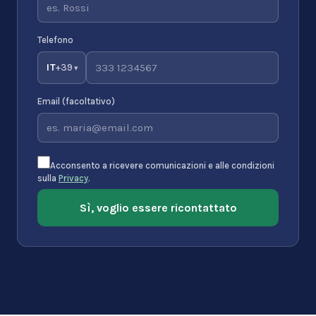
Telefono
IT
+
39
▾
Email (facoltativo)
Acconsento a ricevere comunicazioni e alle condizioni
sulla
Privacy
.
Sì, voglio essere ricontattato