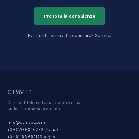
Prenota la consulenza
Hai dubbi prima di prenotare? Scrivici
CTM
VET
Centro di telemedicina e centro studi
sulla Leishmaniosi canina
info@ctmvet.com
+39 070 8046773
(
Italia
)
+34 91 198 6921
(
Spagna
)