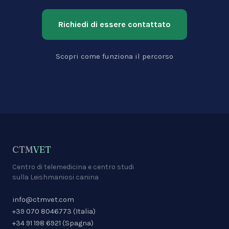
Richiedi di essere contattato
Scopri come funziona il percorso
CTM
VET
Centro di telemedicina e centro studi
sulla Leishmaniosi canina
info@ctmvet.com
+39 070 8046773
(
Italia
)
+34 91 198 6921
(
Spagna
)