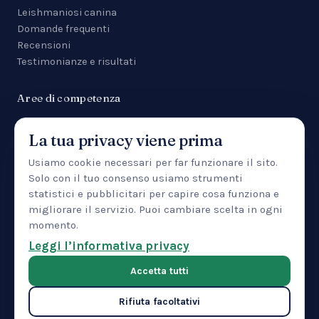
Leishmaniosi canina
Domande frequenti
Recensioni
Testimonianze e risultati
Aree di competenza
Tutte le aree
La tua privacy viene prima
Malattie da zecca
Anemia
Usiamo cookie necessari per far funzionare il sito.
Manifestazioni cutanee
Solo con il tuo consenso usiamo strumenti
Uveite
statistici e pubblicitari per capire cosa funziona e
Insufficienza renale
migliorare il servizio. Puoi cambiare scelta in ogni
Patologia epatica
momento.
IBD
Leggi l’informativa privacy
Pancreatite
Accetta tutti
Rifiuta facoltativi
© 2026 CTMVET — Training Center LLC · 30 North Gould Street,