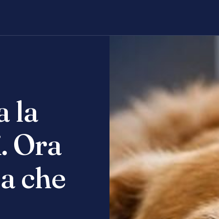
a la
. Ora
 a che