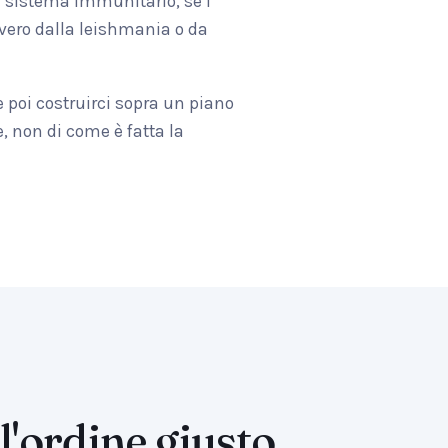
l sistema immunitario, se i
vero dalla leishmania o da
 e poi costruirci sopra un piano
, non di come è fatta la
l'ordine giusto