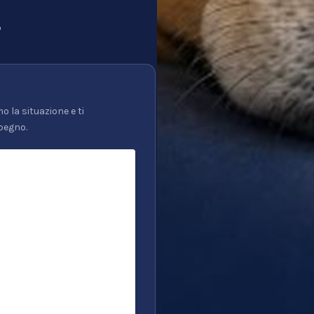
p
o la situazione e ti
pegno.