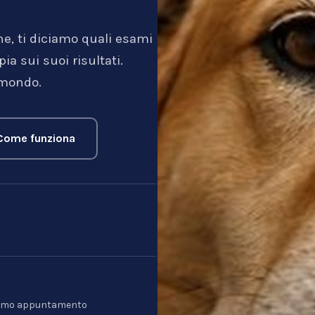
ne, ti diciamo quali esami
a sui suoi risultati.
 mondo.
Come funziona
l primo appuntamento