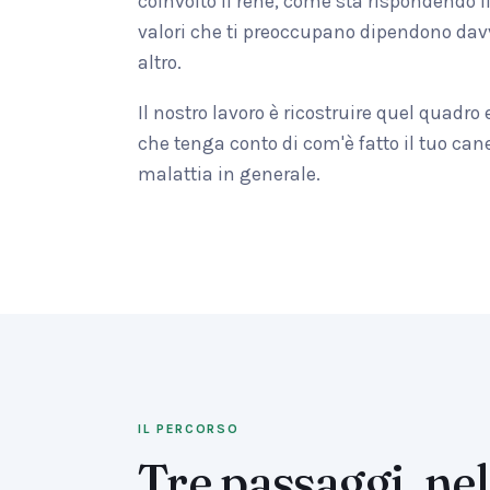
coinvolto il rene, come sta rispondendo i
valori che ti preoccupano dipendono dav
altro.
Il nostro lavoro è ricostruire quel quadro
che tenga conto di com'è fatto il tuo cane
malattia in generale.
IL PERCORSO
Tre passaggi, nel