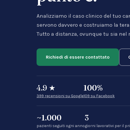
Analizziamo il caso clinico del tuo ca
servono davvero e costruiamo la terapi
Tutto a distanza, ovunque tu sia nel
Richiedi di essere contattato
4.9
★
100
%
399 recensioni su Google
109 su Facebook
~1.000
3
pazienti seguiti ogni anno
giorni lavorativi per i