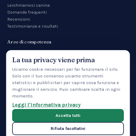
Leishmaniosi canina
Domande frequenti
Recensioni
Testimonianze e risultati
Aree di competenza
Tutte le aree
La tua privacy viene prima
Malattie da zecca
Anemia
Usiamo cookie necessari per far funzionare il sito.
Manifestazioni cutanee
Solo con il tuo consenso usiamo strumenti
Uveite
statistici e pubblicitari per capire cosa funziona e
Insufficienza renale
migliorare il servizio. Puoi cambiare scelta in ogni
Patologia epatica
momento.
IBD
Leggi l’informativa privacy
Pancreatite
Accetta tutti
Rifiuta facoltativi
© 2026 CTMVET — Training Center LLC · 30 North Gould Street,