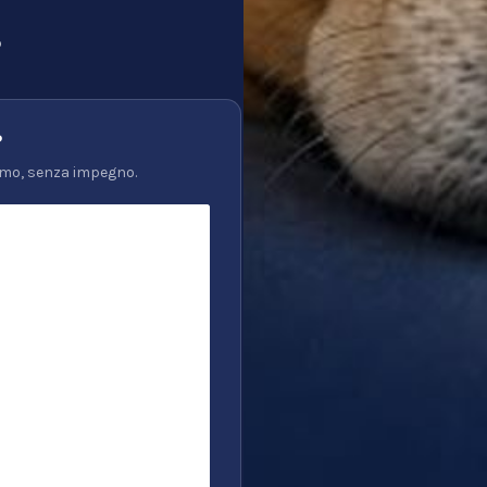
p
?
tiamo, senza impegno.