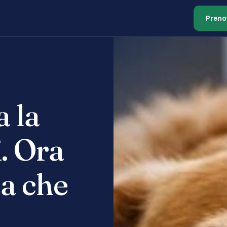
Preno
a la
. Ora
 a che