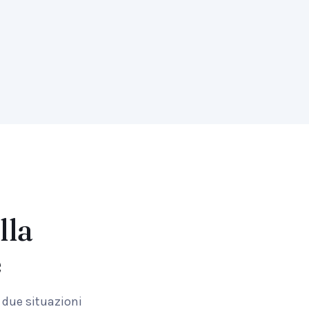
lla
e
r due situazioni