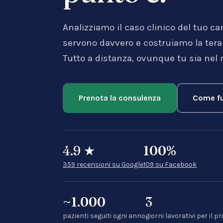
Analizziamo il caso clinico del tuo ca
servono davvero e costruiamo la terapi
Tutto a distanza, ovunque tu sia nel
Prenota la consulenza
Come fu
4.9
★
100
%
359 recensioni su Google
109 su Facebook
~1.000
3
pazienti seguiti ogni anno
giorni lavorativi per i