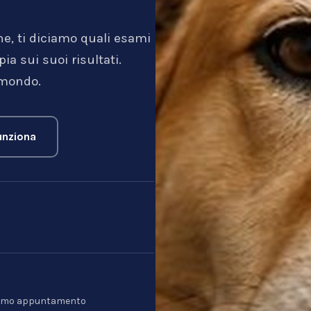
ne, ti diciamo quali esami
a sui suoi risultati.
 mondo.
nziona
l primo appuntamento