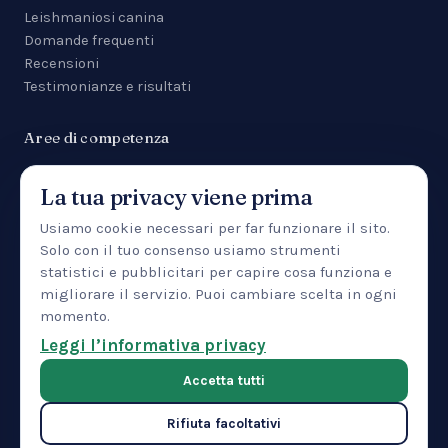
Leishmaniosi canina
Domande frequenti
Recensioni
Testimonianze e risultati
Aree di competenza
Tutte le aree
La tua privacy viene prima
Malattie da zecca
Anemia
Usiamo cookie necessari per far funzionare il sito.
Manifestazioni cutanee
Solo con il tuo consenso usiamo strumenti
Uveite
statistici e pubblicitari per capire cosa funziona e
Insufficienza renale
migliorare il servizio. Puoi cambiare scelta in ogni
Patologia epatica
momento.
IBD
Leggi l’informativa privacy
Pancreatite
Accetta tutti
Rifiuta facoltativi
© 2026 CTMVET — Training Center LLC · 30 North Gould Street,