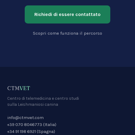
Richiedi di essere contattato
Scopri come funziona il percorso
CTM
VET
Centro di telemedicina e centro studi
sulla Leishmaniosi canina
info@ctmvet.com
+39 070 8046773
(
Italia
)
+34 91 198 6921
(
Spagna
)