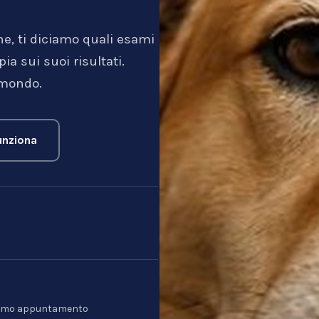
ne, ti diciamo quali esami
a sui suoi risultati.
 mondo.
nziona
l primo appuntamento