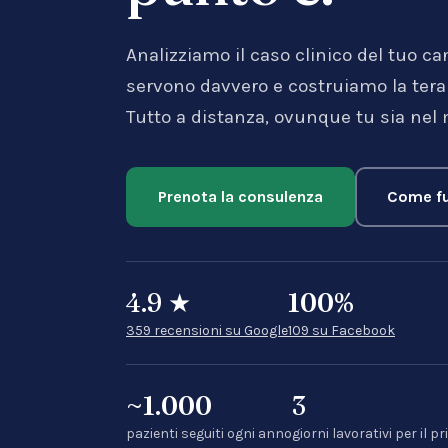
Analizziamo il caso clinico del tuo ca
servono davvero e costruiamo la terapi
Tutto a distanza, ovunque tu sia nel
Prenota la consulenza
Come fu
4.9
★
100
%
359 recensioni su Google
109 su Facebook
~1.000
3
pazienti seguiti ogni anno
giorni lavorativi per i