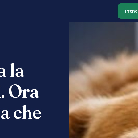
Preno
a la
. Ora
 a che