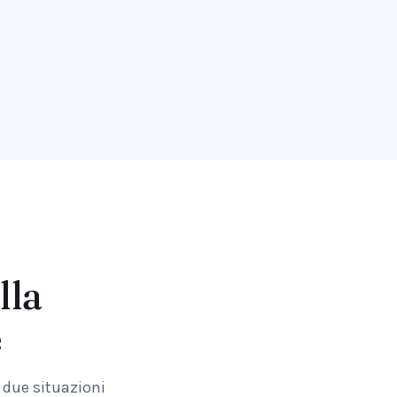
lla
e
r due situazioni