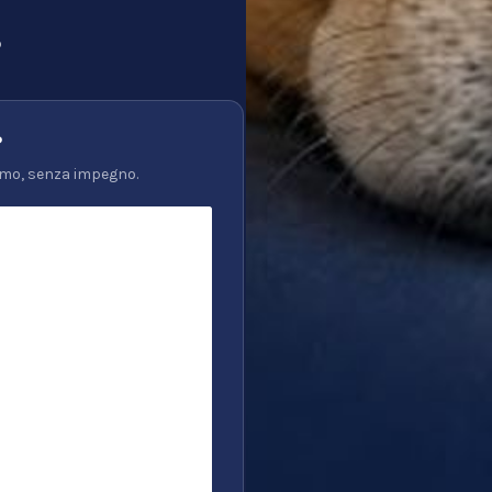
p
?
tiamo, senza impegno.