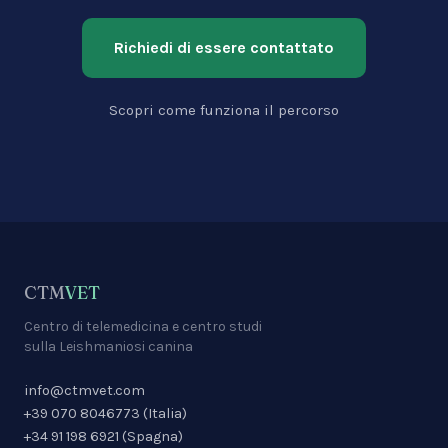
Richiedi di essere contattato
Scopri come funziona il percorso
CTM
VET
Centro di telemedicina e centro studi
sulla Leishmaniosi canina
info@ctmvet.com
+39 070 8046773
(
Italia
)
+34 91 198 6921
(
Spagna
)