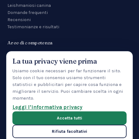
Leishmaniosi canina
Domande frequenti
Recensioni
Testimonianze e risultati
Aree di competenza
Tutte le aree
La tua privacy viene prima
Malattie da zecca
Anemia
Usiamo cookie necessari per far funzionare il sito.
Manifestazioni cutanee
Solo con il tuo consenso usiamo strumenti
Uveite
statistici e pubblicitari per capire cosa funziona e
Insufficienza renale
migliorare il servizio. Puoi cambiare scelta in ogni
Patologia epatica
momento.
IBD
Leggi l’informativa privacy
Pancreatite
Accetta tutti
Rifiuta facoltativi
© 2026 CTMVET — Training Center LLC · 30 North Gould Street,