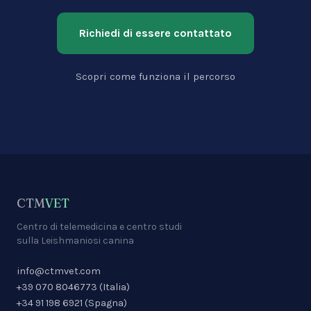
Richiedi di essere contattato
Scopri come funziona il percorso
CTM
VET
Centro di telemedicina e centro studi
sulla Leishmaniosi canina
info@ctmvet.com
+39 070 8046773
(
Italia
)
+34 91 198 6921
(
Spagna
)