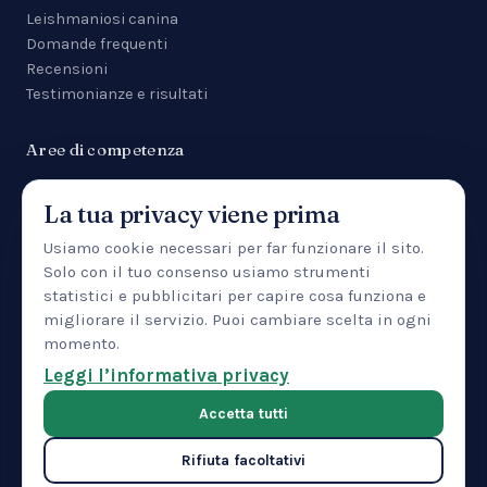
Leishmaniosi canina
Domande frequenti
Recensioni
Testimonianze e risultati
Aree di competenza
Tutte le aree
La tua privacy viene prima
Malattie da zecca
Anemia
Usiamo cookie necessari per far funzionare il sito.
Manifestazioni cutanee
Solo con il tuo consenso usiamo strumenti
Uveite
statistici e pubblicitari per capire cosa funziona e
Insufficienza renale
migliorare il servizio. Puoi cambiare scelta in ogni
Patologia epatica
momento.
IBD
Leggi l’informativa privacy
Pancreatite
Accetta tutti
Rifiuta facoltativi
© 2026 CTMVET — Training Center LLC · 30 North Gould Street,