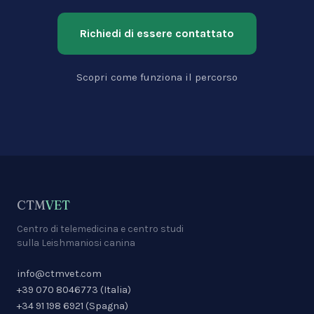
Richiedi di essere contattato
Scopri come funziona il percorso
CTM
VET
Centro di telemedicina e centro studi
sulla Leishmaniosi canina
info@ctmvet.com
+39 070 8046773
(
Italia
)
+34 91 198 6921
(
Spagna
)