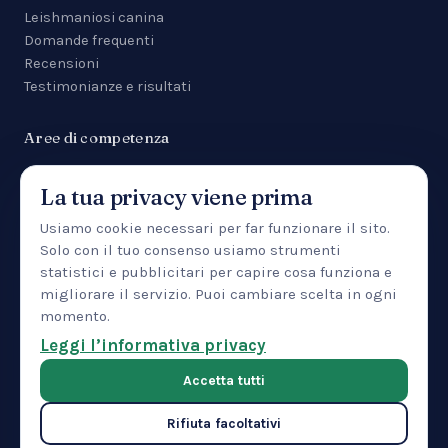
Leishmaniosi canina
Domande frequenti
Recensioni
Testimonianze e risultati
Aree di competenza
Tutte le aree
La tua privacy viene prima
Malattie da zecca
Anemia
Usiamo cookie necessari per far funzionare il sito.
Manifestazioni cutanee
Solo con il tuo consenso usiamo strumenti
Uveite
statistici e pubblicitari per capire cosa funziona e
Insufficienza renale
migliorare il servizio. Puoi cambiare scelta in ogni
Patologia epatica
momento.
IBD
Leggi l’informativa privacy
Pancreatite
Accetta tutti
Rifiuta facoltativi
© 2026 CTMVET — Training Center LLC · 30 North Gould Street,