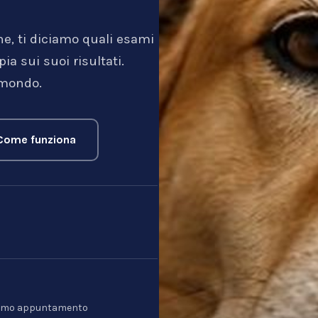
ne, ti diciamo quali esami
a sui suoi risultati.
 mondo.
Come funziona
l primo appuntamento