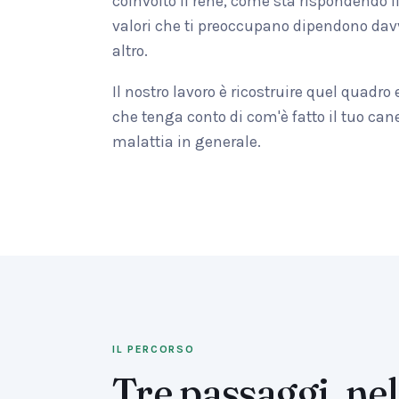
coinvolto il rene, come sta rispondendo i
valori che ti preoccupano dipendono dav
altro.
Il nostro lavoro è ricostruire quel quadro
che tenga conto di com'è fatto il tuo cane
malattia in generale.
IL PERCORSO
Tre passaggi, nel