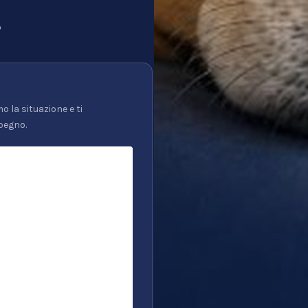
p
o la situazione e ti
pegno.