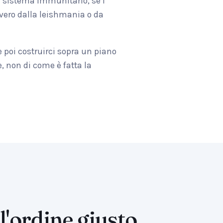
l sistema immunitario, se i
vero dalla leishmania o da
 e poi costruirci sopra un piano
, non di come è fatta la
l'ordine giusto