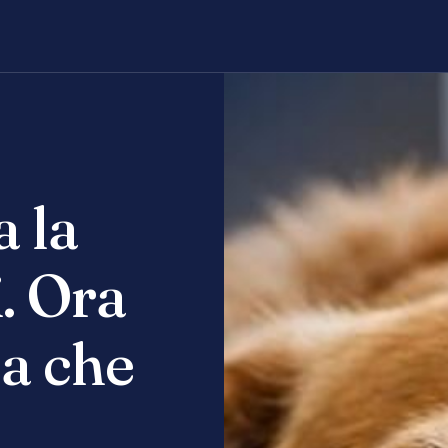
a la
. Ora
 a che