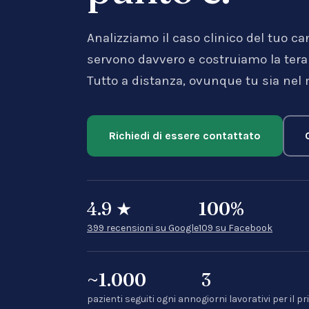
Analizziamo il caso clinico del tuo ca
servono davvero e costruiamo la terapi
Tutto a distanza, ovunque tu sia nel
Richiedi di essere contattato
4.9
★
100
%
399 recensioni su Google
109 su Facebook
~1.000
3
pazienti seguiti ogni anno
giorni lavorativi per i